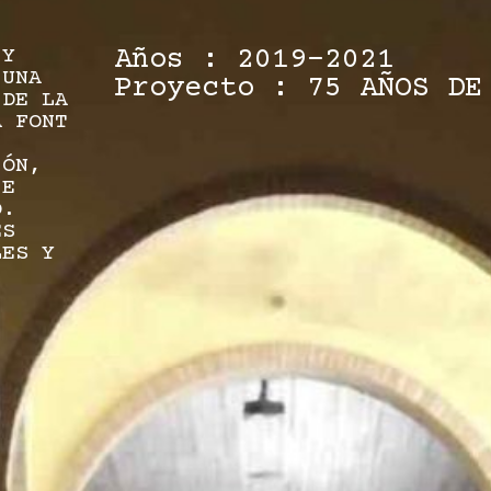
 Y
Años : 2019-2021
 UNA
Proyecto : 75 AÑOS DE
 DE LA
A FONT
IÓN,
 E
O.
ES
LES Y