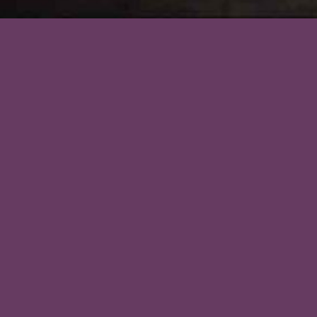
PROYECTO MULTIDISCIPLINAR, CON VIS
LA COOPERATIVA PARA GRABAR TODO EL
PROCESO DEL VINO DURANTE UN AÑO. D
LAS CEPAS HASTA EL EMBOTELLADO.
ENTREVISTAS A UNA VEINTENA DE
PROTAGONISTAS, INVESTIACIÓN EN ARC
DE ESCRITOS E IMÁGENES DE LA BODEG
TRABAJO DE CASI TRES AÑOS DE DURAC
DONDE ENTRARON EN JUEGO DIFERENTES
HABILIDADES Y DURANTE EL DESARROLL
CUAL TUVIMOS QUE ESQUIVAR LA PANDE