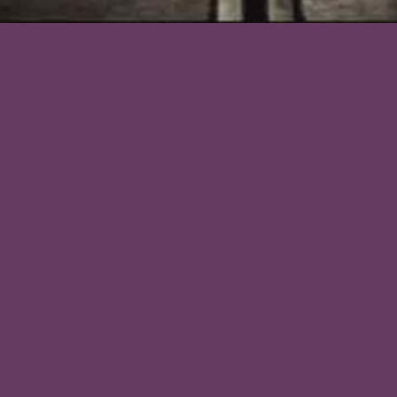
ITAS A
ESDE
HIVOS
A. UN
IÓN,
O DEL
MIA.