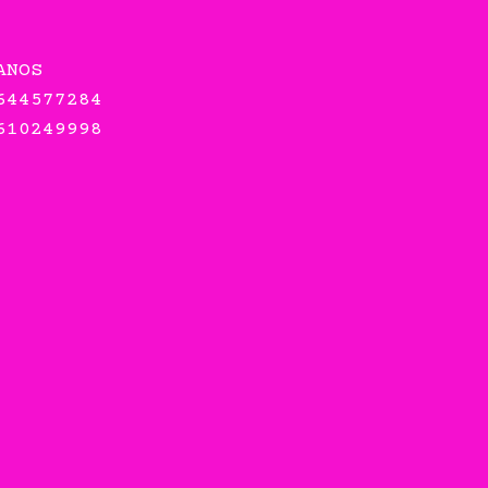
ANOS
644577284
610249998